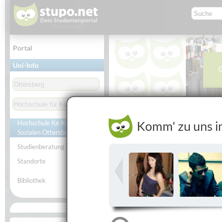
Portal
Uni-Info
Studierende
Studie
Komm' zu uns i
Hochschule für Künste im
Hochschule für Künste im S
Sozialen Ottersberg
Studienberatung
Standorte
Bibliothek