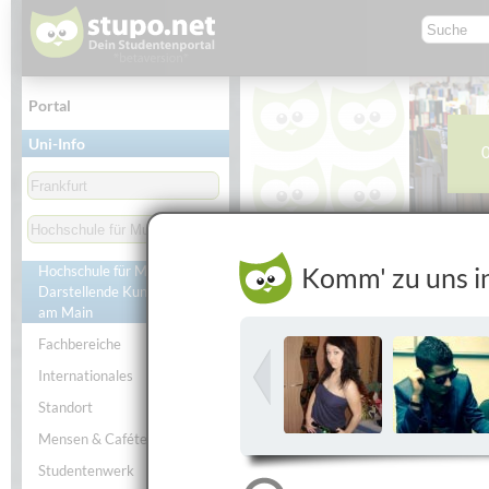
Portal
Uni-Info
Studierende
Studie
Komm' zu uns i
Hochschule für Musik und
Hochschule für Musik und 
Darstellende Kunst Frankfurt
Frankfurt am Main
am Main
Fachbereiche
Internationales
Standort
Mensen & Caféterien
Studentenwerk