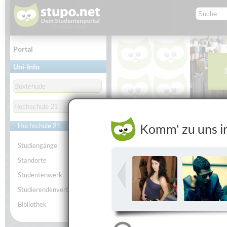
Portal
Uni-Info
Studierende
Studie
Komm' zu uns i
Hochschule 21
Hochschule 21
Studiengänge
Standorte
Studentenwerk
Studierendenvertretung
Bibliothek