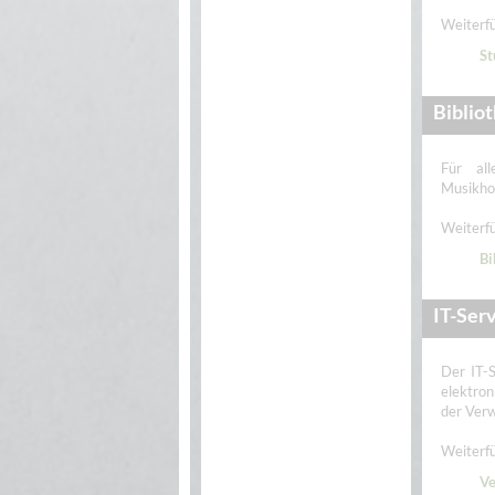
Weiterfü
St
Biblio
Für all
Musikho
Weiterfü
Bi
IT-Ser
Der IT-S
elektro
der Verw
Weiterfü
Ve