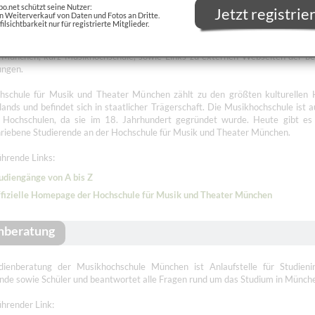
po.net schützt seine Nutzer:
Jetzt registrie
n Weiterverkauf von Daten und Fotos an Dritte.
filsichtbarkeit nur für registrierte Mitglieder.
eite bietet eine Auswahl grundlegender Informationen zur Hochschule fü
 München, kurz Musikhochschule, sowie Links zu externen Webseiten der be
tungen.
hschule für Musik und Theater München zählt zu den größten kulturellen 
ands und befindet sich in staatlicher Trägerschaft. Die Musikhochschule ist a
n Hochschulen, da sie im 18. Jahrhundert gegründet wurde. Heute gibt es
riebene Studierende an der Hochschule für Musik und Theater München.
hrende Links:
udiengänge von A bis Z
fizielle Homepage der Hochschule für Musik und Theater München
nberatung
dienberatung der Musikhochschule München ist Anlaufstelle für Studienint
nde sowie Schüler und beantwortet alle Fragen rund um das Studium in Münch
hrender Link: