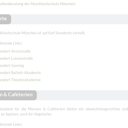
udienberatung der Musikhochschule München
rte
khochschule München ist auf fünf Standorte verteilt.
hrende Links:
andort Arcisstraße
andort Luisenstraße
andort Gasteig
andort Ballett-Akademie
andort Theaterakademie
 & Caféterien
isepläne für die Mensen & Caféterien bieten ein abwechslungsreiches und 
an Speisen, auch für Vegetarier.
hrende Links: