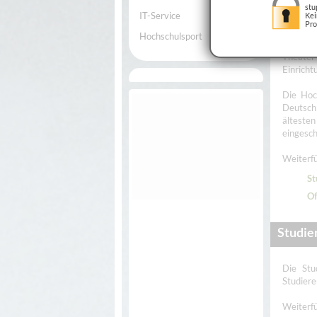
stu
IT-Service
Kei
Pro
Hochschulsport
Diese S
Theater
Einrich
Die Hoc
Deutschl
älteste
eingesch
Weiterfü
St
Of
Studie
Die Stu
Studiere
Weiterfü