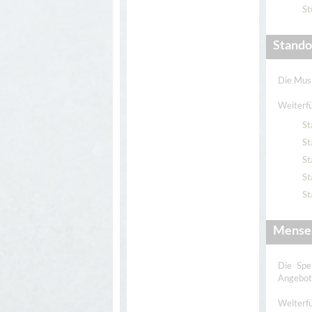
St
Stando
Die Musi
Weiterfü
St
St
St
St
St
Mensen
Die Spe
Angebot 
Weiterfü