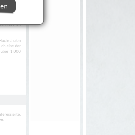
ren
r Musik und
schriebenen
Hochschulen
uch eine der
 über 1.000
eressierte,
en.