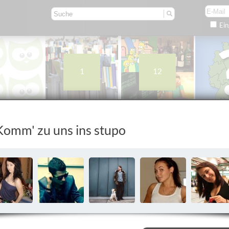
Ein
1
12
dierende
Studiengänge
Gruppen
K
Komm' zu uns ins stupo
hule für Musik und Theater München