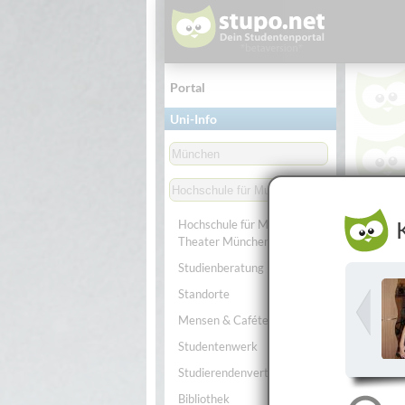
Portal
Uni-Info
Stu
Hochschule für Musik und
Hochsc
Theater München
Studienberatung
Standorte
Mensen & Caféterien
Studentenwerk
Studierendenvertretung
Bibliothek