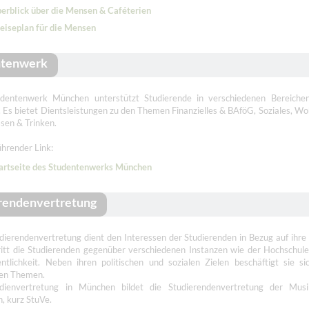
erblick über die Mensen & Caféterien
eiseplan für die Mensen
ntenwerk
dentenwerk München unterstützt Studierende in verschiedenen Bereiche
 Es bietet Dientsleistungen zu den Themen Finanzielles & BAföG, Soziales, Wo
sen & Trinken.
hrender Link:
artseite des Studentenwerks München
rendenvertretung
dierendenvertretung dient den Interessen der Studierenden in Bezug auf ihre
ritt die Studierenden gegenüber verschiedenen Instanzen wie der Hochschule
ntlichkeit. Neben ihren politischen und sozialen Zielen beschäftigt sie s
len Themen.
dienvertretung in München bildet die Studierendenvertretung der Musi
, kurz StuVe.