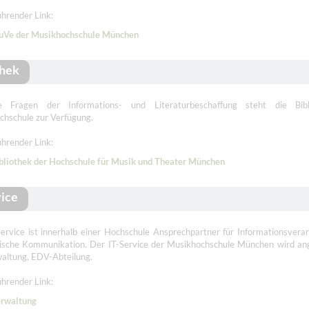
hrender Link:
uVe der Musikhochschule München
thek
e Fragen der Informations- und Literaturbeschaffung steht die Bib
chschule zur Verfügung.
hrender Link:
bliothek der Hochschule für Musik und Theater München
vice
ervice ist innerhalb einer Hochschule Ansprechpartner für Informationsvera
nische Kommunikation. Der IT-Service der Musikhochschule München wird an
altung, EDV-Abteilung.
hrender Link:
rwaltung