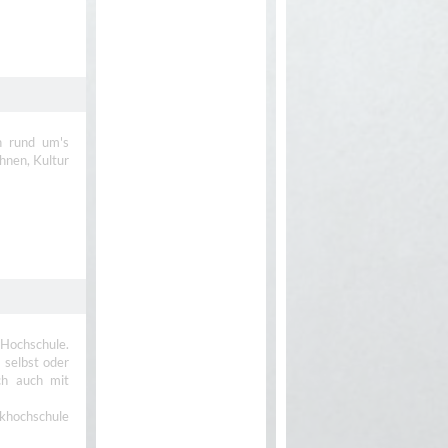
n rund um's
hnen, Kultur
 Hochschule.
 selbst oder
ich auch mit
khochschule