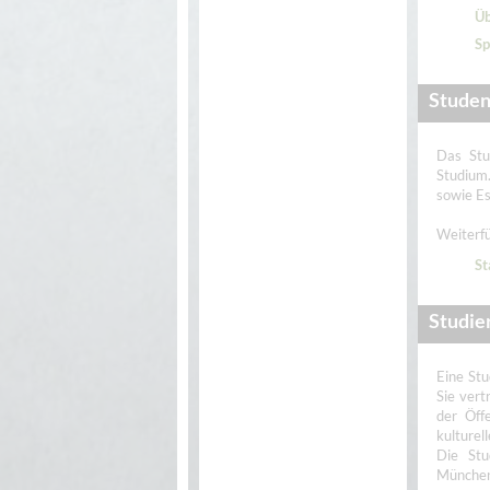
Üb
Sp
Stude
Das Stu
Studium.
sowie Es
Weiterfü
St
Studie
Eine Stu
Sie vert
der Öffe
kulturel
Die Stu
München