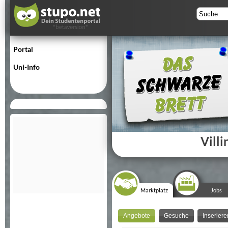
Portal
Uni-Info
Vill
Marktplatz
Jobs
Angebote
Gesuche
Inseriere