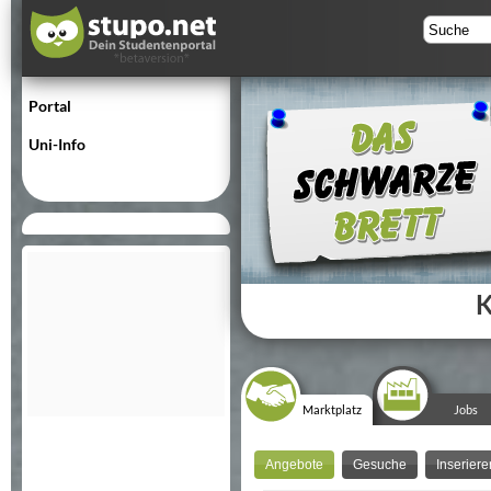
Portal
Uni-Info
K
Marktplatz
Jobs
Angebote
Gesuche
Inseriere