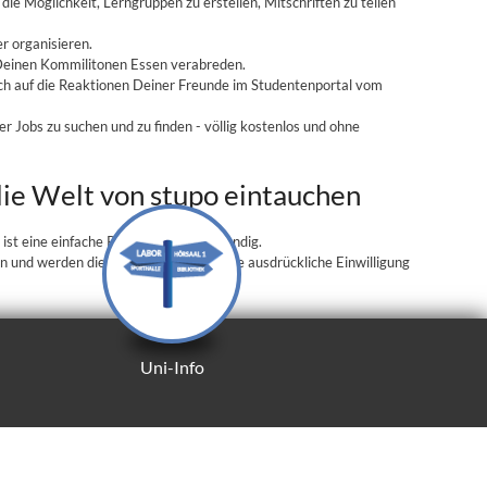
e Möglichkeit, Lerngruppen zu erstellen, Mitschriften zu teilen
r organisieren.
 Deinen Kommilitonen Essen verabreden.
ich auf die Reaktionen Deiner Freunde im Studentenportal vom
er Jobs zu suchen und zu finden - völlig kostenlos und ohne
 die Welt von stupo eintauchen
st eine einfache Registrierung notwendig.
 und werden diese niemals ohne Deine ausdrückliche Einwilligung
Uni-Info
Uni-Info
Das Schwarze Brett
Der Wegweiser
Gesucht, gefunden!