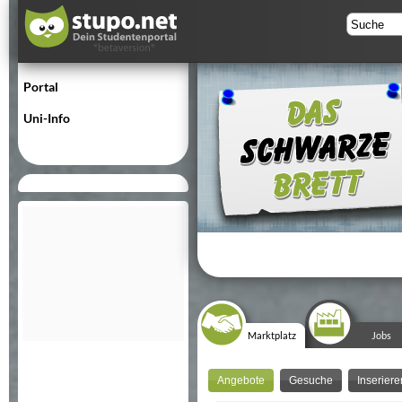
Portal
Uni-Info
Marktplatz
Jobs
Angebote
Gesuche
Inseriere