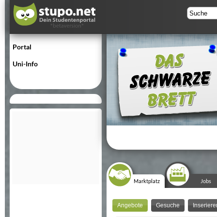
Portal
Uni-Info
Marktplatz
Jobs
Angebote
Gesuche
Inseriere