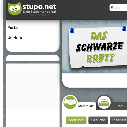
Portal
Uni-Info
Marktplatz
Jobs
Angebote
Gesuche
Inseriere