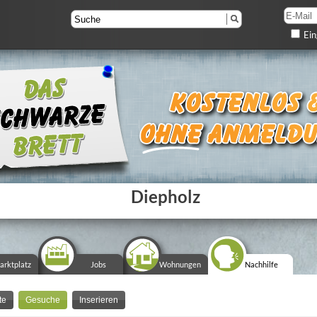
Ein
Diepholz
arktplatz
Jobs
Wohnungen
Nachhilfe
te
Gesuche
Inserieren