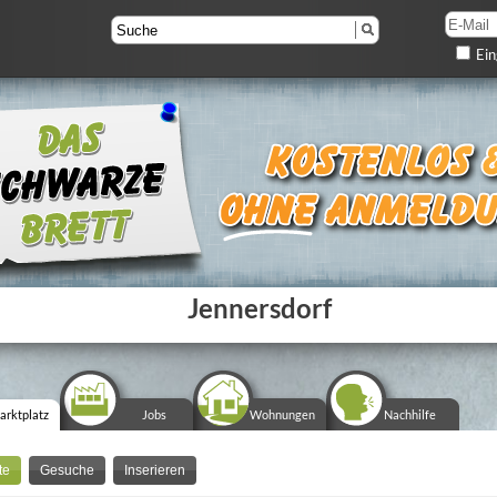
Ein
Jennersdorf
arktplatz
Jobs
Wohnungen
Nachhilfe
te
Gesuche
Inserieren