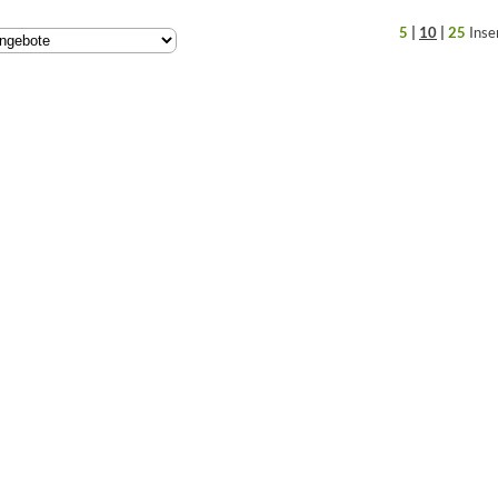
5
|
10
|
25
Inse