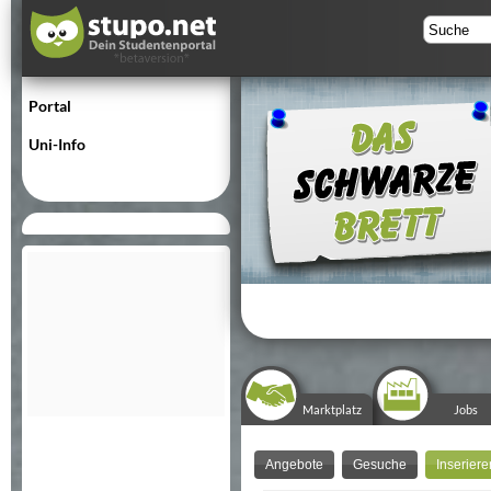
Portal
Uni-Info
Marktplatz
Jobs
Angebote
Gesuche
Inseriere