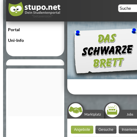
Portal
Uni-Info
Marktplatz
Jobs
Angebote
Gesuche
Inseriere