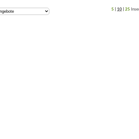
5
|
10
|
25
Inse