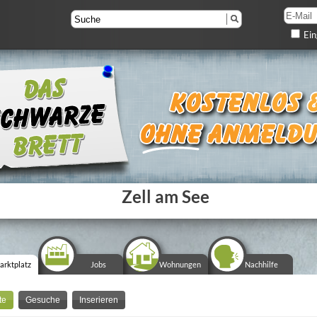
Ein
Zell am See
arktplatz
Jobs
Wohnungen
Nachhilfe
te
Gesuche
Inserieren