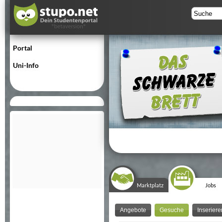
Portal
Uni-Info
Marktplatz
Jobs
Angebote
Gesuche
Inseriere