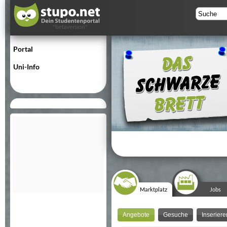
Portal
Uni-Info
Marktplatz
Jobs
Angebote
Gesuche
Inseriere