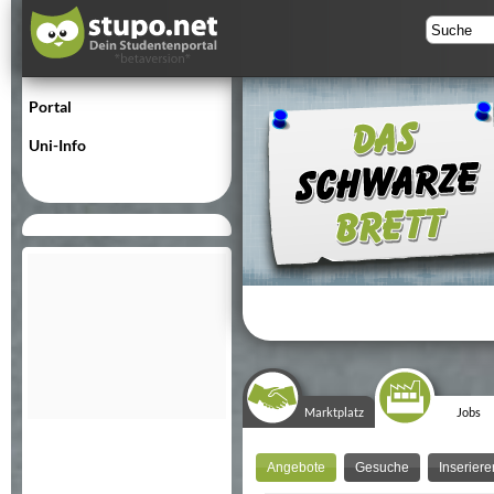
Portal
Uni-Info
Marktplatz
Jobs
Angebote
Gesuche
Inseriere