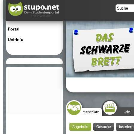
Portal
Uni-Info
Marktplatz
Jobs
Angebote
Gesuche
Inseriere