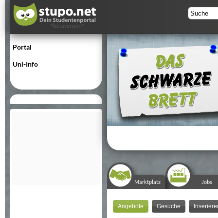
Portal
Uni-Info
Marktplatz
Jobs
Angebote
Gesuche
Inseriere