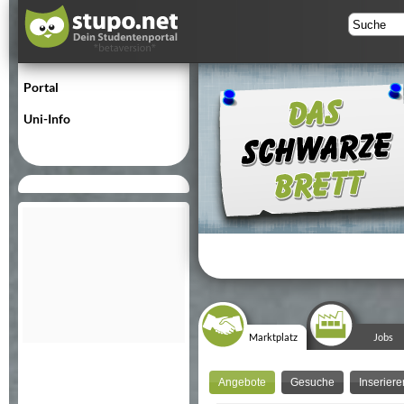
Portal
Uni-Info
Marktplatz
Jobs
Angebote
Gesuche
Inseriere