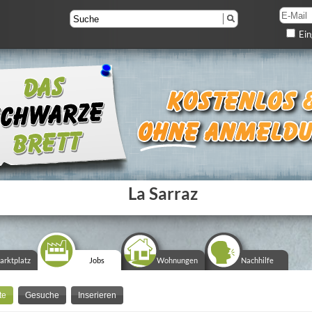
Ein
La Sarraz
arktplatz
Jobs
Wohnungen
Nachhilfe
te
Gesuche
Inserieren