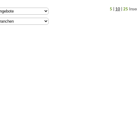
5
|
10
|
25
Inse